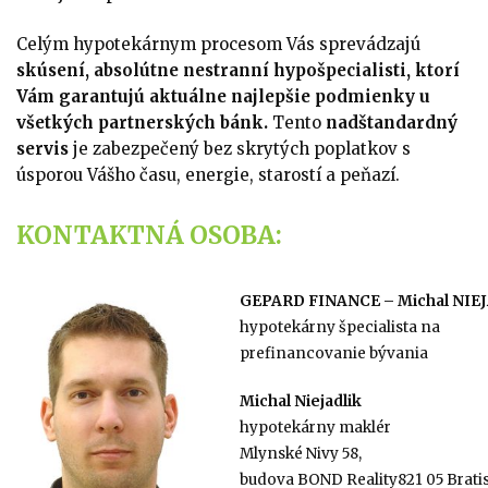
Celým hypotekárnym procesom Vás sprevádzajú
skúsení, absolútne nestranní hypošpecialisti, ktorí
Vám garantujú aktuálne najlepšie podmienky u
všetkých partnerských bánk.
Tento
nadštandardný
servis
je zabezpečený bez skrytých poplatkov s
úsporou Vášho času, energie, starostí a peňazí.
KONTAKTNÁ OSOBA:
GEPARD FINANCE – Michal NIE
hypotekárny špecialista na
prefinancovanie bývania
Michal Niejadlik
hypotekárny maklér
Mlynské Nivy 58,
budova BOND Reality821 05 Brati